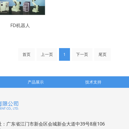
FD机器人
首页
上一页
1
下一页
尾页
产品展示
技术支持
址：广东省江门市新会区会城新会大道中39号8座106